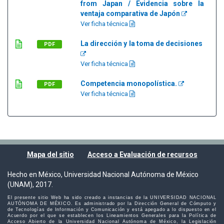
from Japan / Evidencia sobre la
ventaja comparativa de Japón
Ver ficha técnica
La dirección y la toma de decisiones
PDF
Ver ficha técnica
Competencia monopolística.
PDF
Ver ficha técnica
Mapa del sitio
Acceso a Evaluación de recursos
Hecho en México, Universidad Nacional Autónoma de México
(UNAM), 2017.
El presente sitio Web ha sido creado a instancias de la UNIVERSIDAD NACIONAL
AUTÓNOMA DE MÉXICO. Es administrado por la Dirección General de Cómputo y
de Tecnologías de Información y Comunicación y está apegado a lo dispuesto en el
Acuerdo por el que se establecen los Lineamientos Generales para la Política de
Acceso Abierto de la Universidad Nacional Autónoma de México, la Legislación