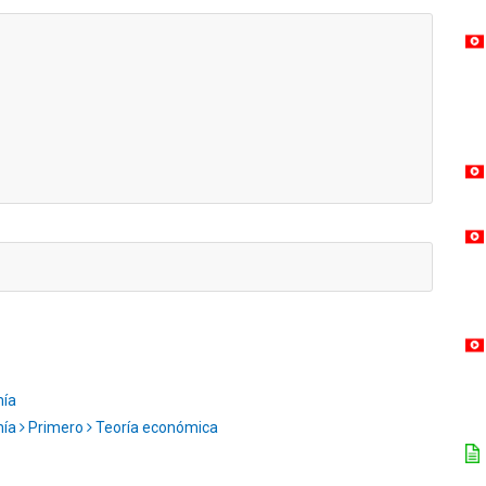
mía
mía
Primero
Teoría económica