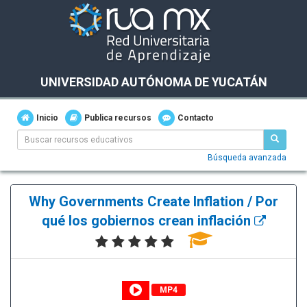
UNIVERSIDAD AUTÓNOMA DE YUCATÁN
Inicio
Publica recursos
Contacto
Búsqueda avanzada
Why Governments Create Inflation / Por
qué los gobiernos crean inflación
MP4