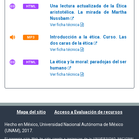
Una lectura actualizada de la Ética
HTML
aristotélica. La mirada de Martha
Nussbam
Ver ficha técnica
Introducción a la ética. Curso. Las
MP3
dos caras de la ética
Ver ficha técnica
La ética y la moral: paradojas del ser
HTML
humano
Ver ficha técnica
Mapa del sitio
Acceso a Evaluación de recursos
Hecho en México, Universidad Nacional Autónoma de México
(UNAM), 2017.
El presente sitio Web ha sido creado a instancias de la UNIVERSIDAD NACIONAL