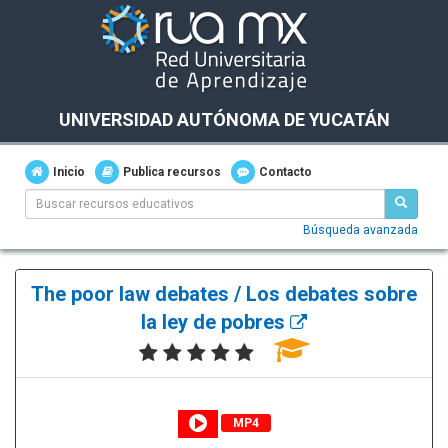
UNIVERSIDAD AUTÓNOMA DE YUCATÁN
Inicio
Publica recursos
Contacto
Búsqueda avanzada
The poor law debates / Los debates sobre
la ley de pobres
MP4