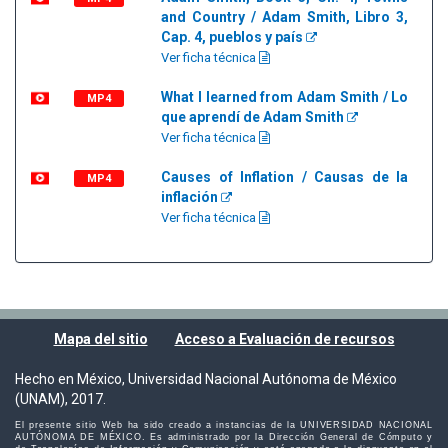
and Country / Adam Smith, Libro 3,
Cap. 4, pueblos y país
Ver ficha técnica
What I learned from Adam Smith / Lo
MP4
que aprendí de Adam Smith
Ver ficha técnica
Causes of Inflation / Causas de la
MP4
inflación
Ver ficha técnica
Mapa del sitio
Acceso a Evaluación de recursos
Hecho en México, Universidad Nacional Autónoma de México
(UNAM), 2017.
El presente sitio Web ha sido creado a instancias de la UNIVERSIDAD NACIONAL
AUTÓNOMA DE MÉXICO. Es administrado por la Dirección General de Cómputo y