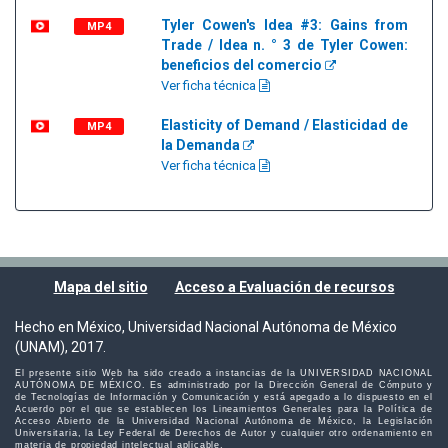
Tyler Cowen's Idea #3: Gains from
MP4
Trade / Idea n. ° 3 de Tyler Cowen:
beneficios del comercio
Ver ficha técnica
Elasticity of Demand / Elasticidad de
MP4
la Demanda
Ver ficha técnica
Mapa del sitio
Acceso a Evaluación de recursos
Hecho en México, Universidad Nacional Autónoma de México
(UNAM), 2017.
El presente sitio Web ha sido creado a instancias de la UNIVERSIDAD NACIONAL
AUTÓNOMA DE MÉXICO. Es administrado por la Dirección General de Cómputo y
de Tecnologías de Información y Comunicación y está apegado a lo dispuesto en el
Acuerdo por el que se establecen los Lineamientos Generales para la Política de
Acceso Abierto de la Universidad Nacional Autónoma de México, la Legislación
Universitaria, la Ley Federal de Derechos de Autor y cualquier otro ordenamiento en
materia de propiedad intelectual aplicable.