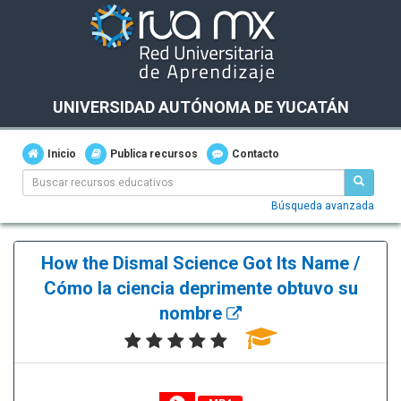
UNIVERSIDAD AUTÓNOMA DE YUCATÁN
Inicio
Publica recursos
Contacto
Búsqueda avanzada
How the Dismal Science Got Its Name /
Cómo la ciencia deprimente obtuvo su
nombre