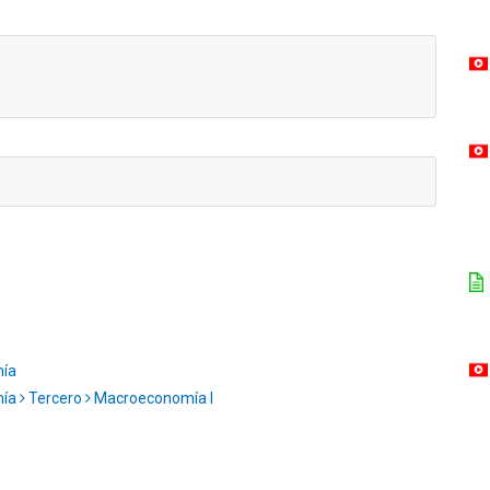
mía
mía
Tercero
Macroeconomía I