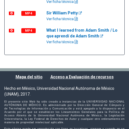
Ver ficha técnica
Sir William Petty
MP4
Ver ficha técnica
What I learned from Adam Smith / Lo
MP4
que aprendí de Adam Smith
Ver ficha técnica
Mapa del sitio
Acceso a Evaluación de recursos
Hecho en México, Universidad Nacional Autónoma de México
(UNAM), 2017.
El presente sitio Web ha sido creado a instancias de la UNIVERSIDAD NACIONAL
AUTÓNOMA DE MÉXICO. Es administrado por la Dirección General de Cómputo y
de Tecnologías de Información y Comunicación y está apegado a lo dispuesto en el
Acuerdo por el que se establecen los Lineamientos Generales para la Política de
Acceso Abierto de la Universidad Nacional Autónoma de México, la Legislación
Universitaria, la Ley Federal de Derechos de Autor y cualquier otro ordenamiento en
materia de propiedad intelectual aplicable.
Esta página puede ser reproducida con fines no lucrativos, siempre y cuando no se