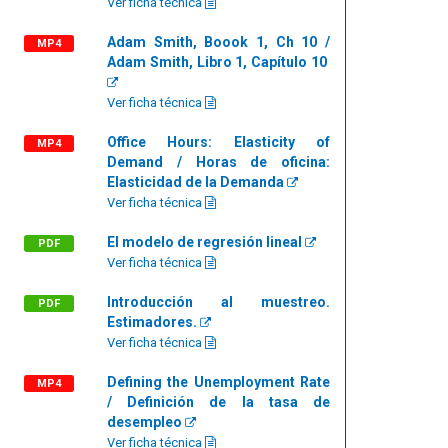
Ver ficha técnica
Adam Smith, Boook 1, Ch 10 /
MP4
Adam Smith, Libro 1, Capítulo 10
Ver ficha técnica
Office Hours: Elasticity of
MP4
Demand / Horas de oficina:
Elasticidad de la Demanda
Ver ficha técnica
El modelo de regresión lineal
PDF
Ver ficha técnica
Introducción al muestreo.
PDF
Estimadores.
Ver ficha técnica
Defining the Unemployment Rate
MP4
/ Definición de la tasa de
desempleo
Ver ficha técnica