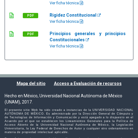
Ver ficha técnica
Rigidez Constitucional
PDF
Ver ficha técnica
Principios generales y principios
PDF
Constitucionales
Ver ficha técnica
Mapa del sitio
Acceso a Evaluación de recursos
Hecho en México, Universidad Nacional Autónoma de México
(UNAM), 2017.
El presente sitio Web ha sido creado a instancias de la UNIVERSIDAD NACIONAL
AUTÓNOMA DE MÉXICO. Es administrado por la Dirección General de Cómputo y
de Tecnologías de Información y Comunicación y está apegado a lo dispuesto en el
Acuerdo por el que se establecen los Lineamientos Generales para la Política de
Acceso Abierto de la Universidad Nacional Autónoma de México, la Legislación
Universitaria, la Ley Federal de Derechos de Autor y cualquier otro ordenamiento en
materia de propiedad intelectual aplicable.