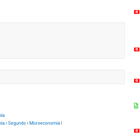
mía
mía
Segundo
Microeconomía I