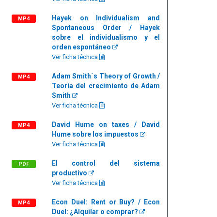
Hayek on Individualism and
MP4
Spontaneous Order / Hayek
sobre el individualismo y el
orden espontáneo
Ver ficha técnica
Adam Smith´s Theory of Growth /
MP4
Teoría del crecimiento de Adam
Smith
Ver ficha técnica
David Hume on taxes / David
MP4
Hume sobre los impuestos
Ver ficha técnica
El control del sistema
PDF
productivo
Ver ficha técnica
Econ Duel: Rent or Buy? / Econ
MP4
Duel: ¿Alquilar o comprar?