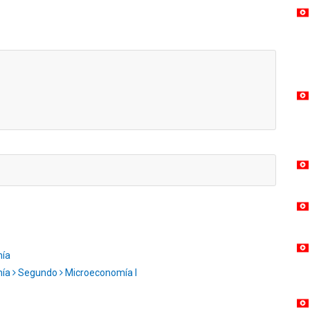
mía
mía
Segundo
Microeconomía I