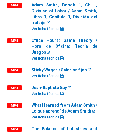
Adam Smith, Boook 1, Ch 1,
MP4
Division of Labor / Adam Smith,
Libro 1, Capítulo 1, División del
trabajo
Ver ficha técnica
Office Hours: Game Theory /
MP4
Hora de Oficina: Teoría de
Juegos
Ver ficha técnica
Sticky Wages / Salarios fijos
MP4
Ver ficha técnica
Jean-Baptiste Say
MP4
Ver ficha técnica
What I learned from Adam Smith /
MP4
Lo que aprendí de Adam Smith
Ver ficha técnica
The Balance of Industries and
MP4