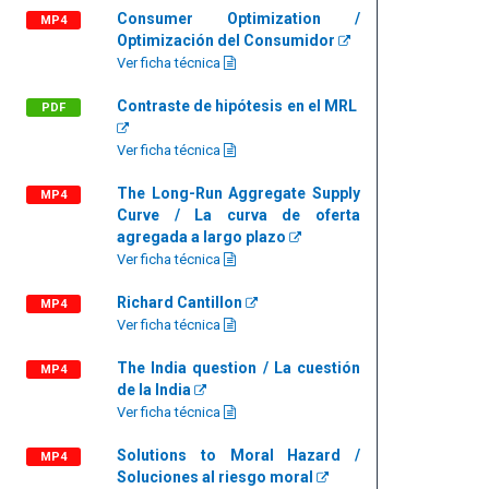
Consumer Optimization /
MP4
Optimización del Consumidor
Ver ficha técnica
Contraste de hipótesis en el MRL
PDF
Ver ficha técnica
The Long-Run Aggregate Supply
MP4
Curve / La curva de oferta
agregada a largo plazo
Ver ficha técnica
Richard Cantillon
MP4
Ver ficha técnica
The India question / La cuestión
MP4
de la India
Ver ficha técnica
Solutions to Moral Hazard /
MP4
Soluciones al riesgo moral