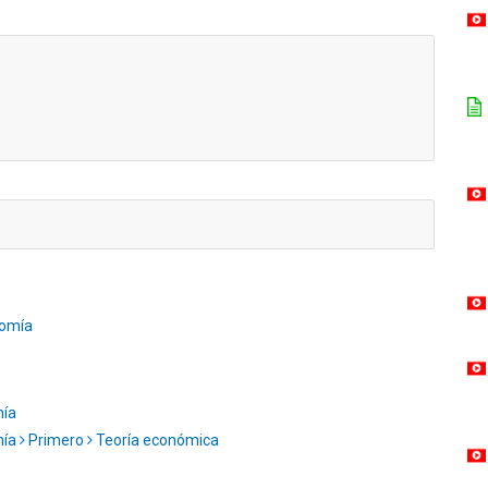
omía
mía
mía
Primero
Teoría económica