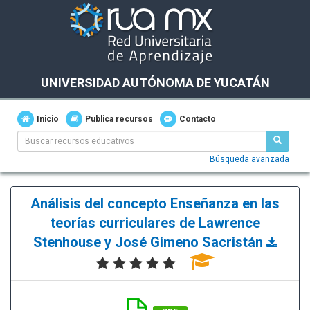
UNIVERSIDAD AUTÓNOMA DE YUCATÁN
Inicio
Publica recursos
Contacto
Búsqueda avanzada
Análisis del concepto Enseñanza en las
teorías curriculares de Lawrence
Stenhouse y José Gimeno Sacristán