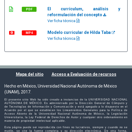
El currículum, análisis y
PDF
reformulación del concepto
Ver ficha técnica
Modelo curricular de Hilda Taba
MP4
Ver ficha técnica
Mapa del sitio
Acceso a Evaluación de recursos
Hecho en México, Universidad Nacional Autónoma de México
(UNAM), 2017.
El presente sitio Web ha sido creado a instancias de la UNIVERSIDAD NACIONAL
AUTÓNOMA DE MÉXICO. Es administrado por la Dirección General de Cómputo y
de Tecnologías de Información y Comunicación y está apegado a lo dispuesto en el
Acuerdo por el que se establecen los Lineamientos Generales para la Política de
Acceso Abierto de la Universidad Nacional Autónoma de México, la Legislación
Universitaria, la Ley Federal de Derechos de Autor y cualquier otro ordenamiento en
materia de propiedad intelectual aplicable.
Esta página puede ser reproducida con fines no lucrativos, siempre y cuando no se
mutile, se cite la fuente completa y su dirección electrónica. De otra forma,