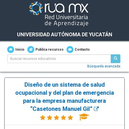
UNIVERSIDAD AUTÓNOMA DE YUCATÁN
Inicio
Publica recursos
Contacto
Búsqueda avanzada
Diseño de un sistema de salud
ocupacional y del plan de emergencia
para la empresa manufacturera
“Casetones Manuel Gil”