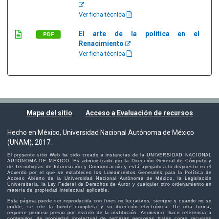
Ver ficha técnica
El arte de la política en el
PDF
Renacimiento
Ver ficha técnica
Mapa del sitio
Acceso a Evaluación de recursos
Hecho en México, Universidad Nacional Autónoma de México
(UNAM), 2017.
El presente sitio Web ha sido creado a instancias de la UNIVERSIDAD NACIONAL
AUTÓNOMA DE MÉXICO. Es administrado por la Dirección General de Cómputo y
de Tecnologías de Información y Comunicación y está apegado a lo dispuesto en el
Acuerdo por el que se establecen los Lineamientos Generales para la Política de
Acceso Abierto de la Universidad Nacional Autónoma de México, la Legislación
Universitaria, la Ley Federal de Derechos de Autor y cualquier otro ordenamiento en
materia de propiedad intelectual aplicable.
Esta página puede ser reproducida con fines no lucrativos, siempre y cuando no se
mutile, se cite la fuente completa y su dirección electrónica. De otra forma,
requiere permiso previo por escrito de la institución. Asimismo, hace referencia a
contenidos de propiedad intelectual de terceras personas (tales como recursos