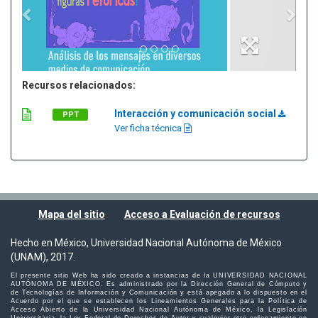
Recursos relacionados:
Interacción y comunicación social
PPT
Ver ficha técnica
Mapa del sitio
Acceso a Evaluación de recursos
Hecho en México, Universidad Nacional Autónoma de México
(UNAM), 2017.
El presente sitio Web ha sido creado a instancias de la UNIVERSIDAD NACIONAL
AUTÓNOMA DE MÉXICO. Es administrado por la Dirección General de Cómputo y
de Tecnologías de Información y Comunicación y está apegado a lo dispuesto en el
Acuerdo por el que se establecen los Lineamientos Generales para la Política de
Acceso Abierto de la Universidad Nacional Autónoma de México, la Legislación