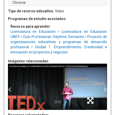
Chrome
Tipo de recurso educativo:
Video
Programas de estudio asociados
Recurso para aprender:
Licenciatura en Educación
Licenciatura en Educación
UADY
Ciclo Profesional
Séptimo Semestre
Proyecto de
organizaciones educativas y programas de desarrollo
profesional
Unidad 1. Emprendimiento, Creatividad e
innovación en proyectos y negocios
Imágenes relacionadas: