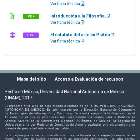
Ver ficha técnica
Introducción a la Filosofía.
PDF
Ver ficha técnica
El estatuto del arte en Platón
PHP
Ver ficha técnica
Mapa del sitio
Acceso a Evaluación de recursos
Hecho en México, Universidad Nacional Autónoma de México
(UNAM), 2017.
El presente sitio Web ha sido creado a instancias de la UNIVERSIDAD NACIONAL
AUTÓNOMA DE MÉXICO. Es administrado por la Dirección General de Cómputo y
de Tecnologías de Información y Comunicación y está apegado a lo dispuesto en el
Acuerdo por el que se establecen los Lineamientos Generales para la Política de
Acceso Abierto de la Universidad Nacional Autónoma de México, la Legislación
Universitaria, la Ley Federal de Derechos de Autor y cualquier otro ordenamiento en
materia de propiedad intelectual aplicable.
Esta página puede ser reproducida con fines no lucrativos, siempre y cuando no se
mutile, se cite la fuente completa y su dirección electrónica. De otra forma,