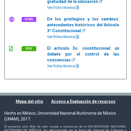
gratuidad de la educación
Ver ficha técnica
De los privilegios y los cambios:
HTML
antecedentes históricos del Artículo
3º Constitucional
Ver ficha técnica
El artículo 3o. constitucional: un
PDF
debate por el control de las
conciencias
Ver ficha técnica
Mapa del sitio
Acceso a Evaluación de recursos
Hecho en México, Universidad Nacional Autónoma de México
(UNAM), 2017.
El presente sitio Web ha sido creado a instancias de la UNIVERSIDAD NACIONAL
AUTÓNOMA DE MÉXICO. Es administrado por la Dirección General de Cómputo y