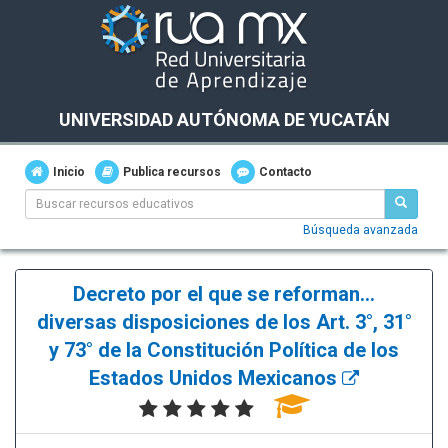
UNIVERSIDAD AUTÓNOMA DE YUCATÁN
Inicio
Publica recursos
Contacto
Búsqueda avanzada
Decreto por el que se reforman...
diversas disposiciones de los Art. 3°, 31°
y 73° de la Constitución Política de los
Estados Unidos Mexicanos