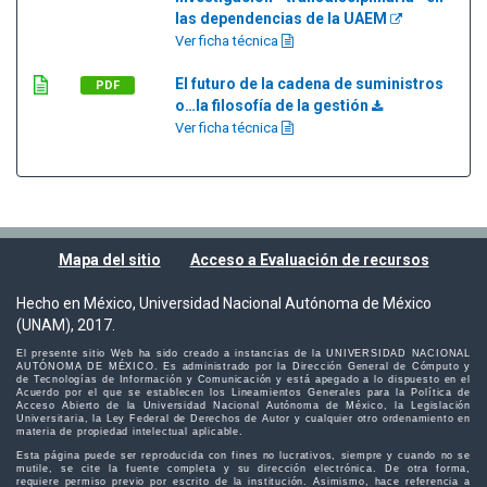
las dependencias de la UAEM
Ver ficha técnica
El futuro de la cadena de suministros
PDF
o…la filosofía de la gestión
Ver ficha técnica
Mapa del sitio
Acceso a Evaluación de recursos
Hecho en México, Universidad Nacional Autónoma de México
(UNAM), 2017.
El presente sitio Web ha sido creado a instancias de la UNIVERSIDAD NACIONAL
AUTÓNOMA DE MÉXICO. Es administrado por la Dirección General de Cómputo y
de Tecnologías de Información y Comunicación y está apegado a lo dispuesto en el
Acuerdo por el que se establecen los Lineamientos Generales para la Política de
Acceso Abierto de la Universidad Nacional Autónoma de México, la Legislación
Universitaria, la Ley Federal de Derechos de Autor y cualquier otro ordenamiento en
materia de propiedad intelectual aplicable.
Esta página puede ser reproducida con fines no lucrativos, siempre y cuando no se
mutile, se cite la fuente completa y su dirección electrónica. De otra forma,
requiere permiso previo por escrito de la institución. Asimismo, hace referencia a