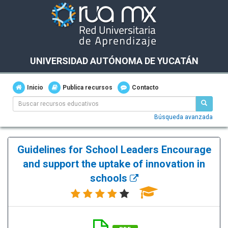
UNIVERSIDAD AUTÓNOMA DE YUCATÁN
Inicio
Publica recursos
Contacto
Búsqueda avanzada
Guidelines for School Leaders Encourage
and support the uptake of innovation in
schools