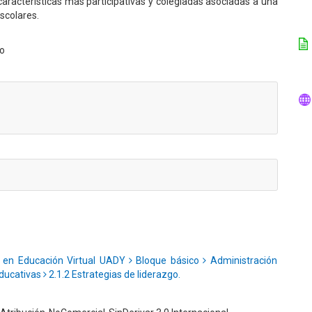
 características más participativas y colegiadas asociadas a una
scolares.
go
a en Educación Virtual UADY
Bloque básico
Administración
educativas
2.1.2 Estrategias de liderazgo.