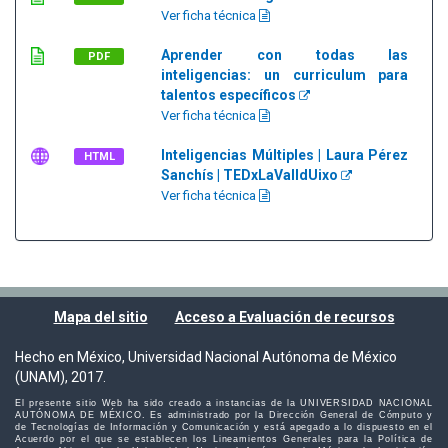
Ver ficha técnica
Aprender con todas las
PDF
inteligencias: un curriculum para
talentos específicos
Ver ficha técnica
Inteligencias Múltiples | Laura Pérez
HTML
Sanchís | TEDxLaValldUixo
Ver ficha técnica
Mapa del sitio
Acceso a Evaluación de recursos
Hecho en México, Universidad Nacional Autónoma de México
(UNAM), 2017.
El presente sitio Web ha sido creado a instancias de la UNIVERSIDAD NACIONAL
AUTÓNOMA DE MÉXICO. Es administrado por la Dirección General de Cómputo y
de Tecnologías de Información y Comunicación y está apegado a lo dispuesto en el
Acuerdo por el que se establecen los Lineamientos Generales para la Política de