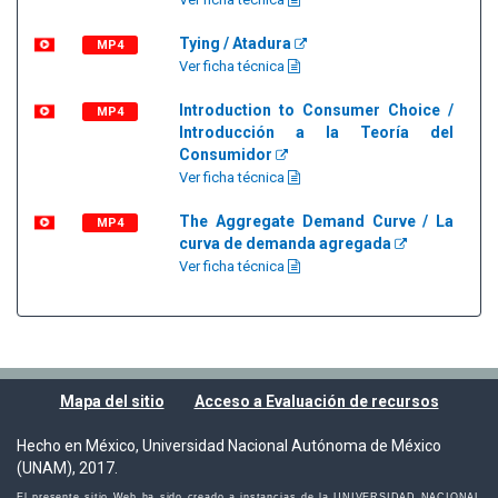
Tying / Atadura
MP4
Ver ficha técnica
Introduction to Consumer Choice /
MP4
Introducción a la Teoría del
Consumidor
Ver ficha técnica
The Aggregate Demand Curve / La
MP4
curva de demanda agregada
Ver ficha técnica
Mapa del sitio
Acceso a Evaluación de recursos
Hecho en México, Universidad Nacional Autónoma de México
(UNAM), 2017.
El presente sitio Web ha sido creado a instancias de la UNIVERSIDAD NACIONAL