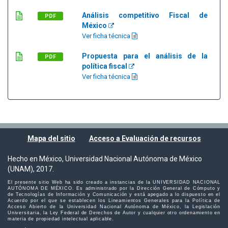
Análisis competitivo Fiscal de
PDF
México
Ver ficha técnica
Propuesta para el análisis de la
PDF
política fiscal
Ver ficha técnica
Mapa del sitio
Acceso a Evaluación de recursos
Hecho en México, Universidad Nacional Autónoma de México
(UNAM), 2017.
El presente sitio Web ha sido creado a instancias de la UNIVERSIDAD NACIONAL
AUTÓNOMA DE MÉXICO. Es administrado por la Dirección General de Cómputo y
de Tecnologías de Información y Comunicación y está apegado a lo dispuesto en el
Acuerdo por el que se establecen los Lineamientos Generales para la Política de
Acceso Abierto de la Universidad Nacional Autónoma de México, la Legislación
Universitaria, la Ley Federal de Derechos de Autor y cualquier otro ordenamiento en
materia de propiedad intelectual aplicable.