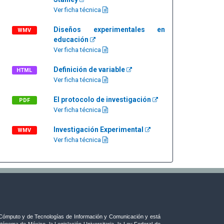
Ver ficha técnica
Diseños experimentales en
WMV
educación
Ver ficha técnica
Definición de variable
HTML
Ver ficha técnica
El protocolo de investigación
PDF
Ver ficha técnica
Investigación Experimental
WMV
Ver ficha técnica
ómputo y de Tecnologías de Información y Comunicación y está