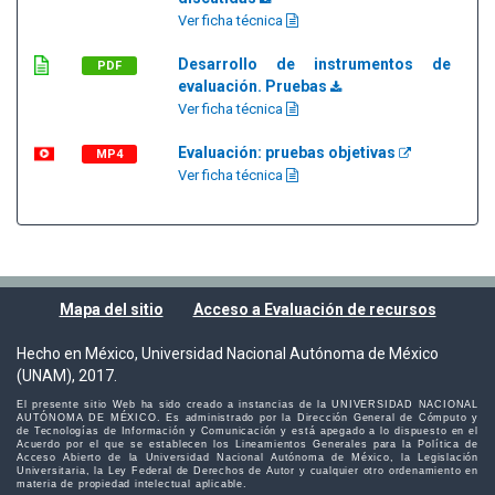
Ver ficha técnica
Desarrollo de instrumentos de
PDF
evaluación. Pruebas
Ver ficha técnica
Evaluación: pruebas objetivas
MP4
Ver ficha técnica
Mapa del sitio
Acceso a Evaluación de recursos
Hecho en México, Universidad Nacional Autónoma de México
(UNAM), 2017.
El presente sitio Web ha sido creado a instancias de la UNIVERSIDAD NACIONAL
AUTÓNOMA DE MÉXICO. Es administrado por la Dirección General de Cómputo y
de Tecnologías de Información y Comunicación y está apegado a lo dispuesto en el
Acuerdo por el que se establecen los Lineamientos Generales para la Política de
Acceso Abierto de la Universidad Nacional Autónoma de México, la Legislación
Universitaria, la Ley Federal de Derechos de Autor y cualquier otro ordenamiento en
materia de propiedad intelectual aplicable.