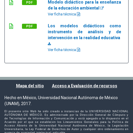
Modelo didáctico para la enseñanza
PDF
de la educación ambiental
Ver ficha técnica
Los modelos didácticos como
PDF
instrumento de análisis y de
intervención en la realidad educativa
Ver ficha técnica
Mapa del sitio
Acceso a Evaluación de recursos
Hecho en México, Universidad Nacional Autónoma de México
(UNAM), 2017.
El presente sitio Web ha sido creado a instancias de la UNIVERSIDAD NACIONAL
AUTÓNOMA DE MÉXICO. Es administrado por la Dirección General de Cómputo y
de Tecnologías de Información y Comunicación y está apegado a lo dispuesto en el
Acuerdo por el que se establecen los Lineamientos Generales para la Política de
Acceso Abierto de la Universidad Nacional Autónoma de México, la Legislación
Universitaria, la Ley Federal de Derechos de Autor y cualquier otro ordenamiento en
materia de propiedad intelectual aplicable.