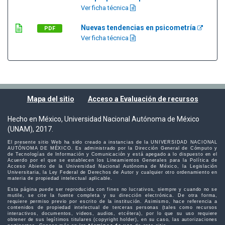
Ver ficha técnica
Nuevas tendencias en psicometría
PDF
Ver ficha técnica
Mapa del sitio
Acceso a Evaluación de recursos
Hecho en México, Universidad Nacional Autónoma de México
(UNAM), 2017.
El presente sitio Web ha sido creado a instancias de la UNIVERSIDAD NACIONAL
AUTÓNOMA DE MÉXICO. Es administrado por la Dirección General de Cómputo y
de Tecnologías de Información y Comunicación y está apegado a lo dispuesto en el
Acuerdo por el que se establecen los Lineamientos Generales para la Política de
Acceso Abierto de la Universidad Nacional Autónoma de México, la Legislación
Universitaria, la Ley Federal de Derechos de Autor y cualquier otro ordenamiento en
materia de propiedad intelectual aplicable.
Esta página puede ser reproducida con fines no lucrativos, siempre y cuando no se
mutile, se cite la fuente completa y su dirección electrónica. De otra forma,
requiere permiso previo por escrito de la institución. Asimismo, hace referencia a
contenidos de propiedad intelectual de terceras personas (tales como recursos
interactivos, documentos, videos, audios, etcétera), por lo que su uso requiere
obtener de sus legítimos titulares (copyright holder), en su caso, las autorizaciones