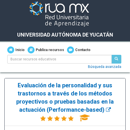
UNIVERSIDAD AUTÓNOMA DE YUCATÁN
Inicio
Publica recursos
Contacto
Búsqueda avanzada
Evaluación de la personalidad y sus
trastornos a través de los métodos
proyectivos o pruebas basadas en la
actuación (Performance-based)