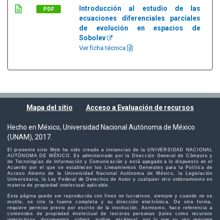
Introducción al estudio de las
PDF
ecuaciones diferenciales parciales
de evolución en espacios de
Sobolev
Ver ficha técnica
Mapa del sitio
Acceso a Evaluación de recursos
Hecho en México, Universidad Nacional Autónoma de México
(UNAM), 2017.
El presente sitio Web ha sido creado a instancias de la UNIVERSIDAD NACIONAL
AUTÓNOMA DE MÉXICO. Es administrado por la Dirección General de Cómputo y
de Tecnologías de Información y Comunicación y está apegado a lo dispuesto en el
Acuerdo por el que se establecen los Lineamientos Generales para la Política de
Acceso Abierto de la Universidad Nacional Autónoma de México, la Legislación
Universitaria, la Ley Federal de Derechos de Autor y cualquier otro ordenamiento en
materia de propiedad intelectual aplicable.
Esta página puede ser reproducida con fines no lucrativos, siempre y cuando no se
mutile, se cite la fuente completa y su dirección electrónica. De otra forma,
requiere permiso previo por escrito de la institución. Asimismo, hace referencia a
contenidos de propiedad intelectual de terceras personas (tales como recursos
interactivos, documentos, videos, audios, etcétera), por lo que su uso requiere