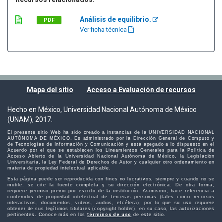
Análisis de equilibrio.
PDF
Ver ficha técnica
Mapa del sitio
Acceso a Evaluación de recursos
Hecho en México, Universidad Nacional Autónoma de México
(UNAM), 2017.
El presente sitio Web ha sido creado a instancias de la UNIVERSIDAD NACIONAL
AUTÓNOMA DE MÉXICO. Es administrado por la Dirección General de Cómputo y
de Tecnologías de Información y Comunicación y está apegado a lo dispuesto en el
Acuerdo por el que se establecen los Lineamientos Generales para la Política de
Acceso Abierto de la Universidad Nacional Autónoma de México, la Legislación
Universitaria, la Ley Federal de Derechos de Autor y cualquier otro ordenamiento en
materia de propiedad intelectual aplicable.
Esta página puede ser reproducida con fines no lucrativos, siempre y cuando no se
mutile, se cite la fuente completa y su dirección electrónica. De otra forma,
requiere permiso previo por escrito de la institución. Asimismo, hace referencia a
contenidos de propiedad intelectual de terceras personas (tales como recursos
interactivos, documentos, videos, audios, etcétera), por lo que su uso requiere
obtener de sus legítimos titulares (copyright holder), en su caso, las autorizaciones
pertinentes. Conoce más en los
términos de uso
de este sitio.