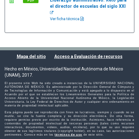
Liderazgo administrativo: Reto para
PDF
el director de escuelas del siglo XXI
Ver ficha técnica
Mapa del sitio
Acceso a Evaluación de recursos
Hecho en México, Universidad Nacional Autónoma de México
(UNAM), 2017.
El presente sitio Web ha sido creado a instancias de la UNIVERSIDAD NACIONAL
AUTÓNOMA DE MÉXICO. Es administrado por la Dirección General de Cómputo y
de Tecnologías de Información y Comunicación y está apegado a lo dispuesto en el
Acuerdo por el que se establecen los Lineamientos Generales para la Política de
Acceso Abierto de la Universidad Nacional Autónoma de México, la Legislación
Universitaria, la Ley Federal de Derechos de Autor y cualquier otro ordenamiento en
materia de propiedad intelectual aplicable.
Esta página puede ser reproducida con fines no lucrativos, siempre y cuando no se
mutile, se cite la fuente completa y su dirección electrónica. De otra forma,
requiere permiso previo por escrito de la institución. Asimismo, hace referencia a
contenidos de propiedad intelectual de terceras personas (tales como recursos
interactivos, documentos, videos, audios, etcétera), por lo que su uso requiere
obtener de sus legítimos titulares (copyright holder), en su caso, las autorizaciones
pertinentes. Conoce más en los
términos de uso
de este sitio.