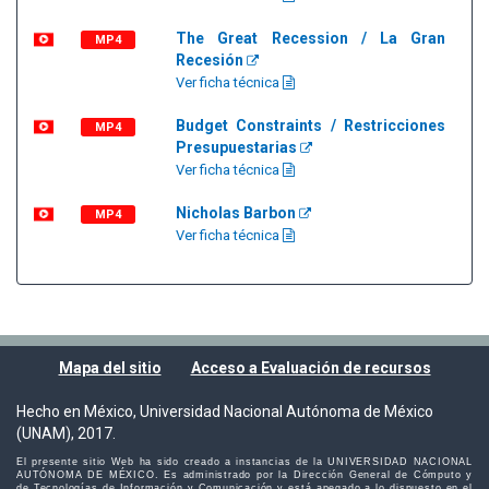
The Great Recession / La Gran
MP4
Recesión
Ver ficha técnica
Budget Constraints / Restricciones
MP4
Presupuestarias
Ver ficha técnica
Nicholas Barbon
MP4
Ver ficha técnica
Mapa del sitio
Acceso a Evaluación de recursos
Hecho en México, Universidad Nacional Autónoma de México
(UNAM), 2017.
El presente sitio Web ha sido creado a instancias de la UNIVERSIDAD NACIONAL
AUTÓNOMA DE MÉXICO. Es administrado por la Dirección General de Cómputo y
de Tecnologías de Información y Comunicación y está apegado a lo dispuesto en el