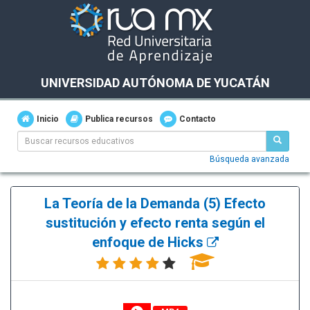
UNIVERSIDAD AUTÓNOMA DE YUCATÁN
Inicio
Publica recursos
Contacto
Búsqueda avanzada
La Teoría de la Demanda (5) Efecto
sustitución y efecto renta según el
enfoque de Hicks