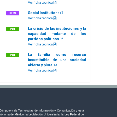
Ver ficha técnica
Social Institutions
HTML
Ver ficha técnica
La crisis de las instituciones y la
PDF
capacidad mutante de los
partidos políticos
Ver ficha técnica
La familia como recurso
PDF
insustituible de una sociedad
abierta y plural
Ver ficha técnica
ómputo y de Tecnologías de Información y Comunicación y está
tónoma de México, la Legislación Universitaria, la Ley Federal de