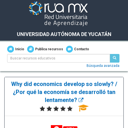
UNIVERSIDAD AUTÓNOMA DE YUCATÁN
Inicio
Publica recursos
Contacto
Búsqueda avanzada
Why did economics develop so slowly? /
¿Por qué la economía se desarrolló tan
lentamente?