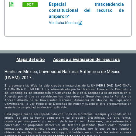
Especial trascendencia
PDF
constitucional del recurso de
amparo
Ver ficha técnica
Mapa del sitio
Acceso a Evaluación de recursos
Hecho en México, Universidad Nacional Autónoma de México
(UNAM), 2017.
El presente sitio Web ha sido creado a instancias de la UNIVERSIDAD NACIONAL
AUTÓNOMA DE MÉXICO. Es administrado por la Dirección General de Cómputo y
de Tecnologías de Información y Comunicación y está apegado a lo dispuesto en el
Acuerdo por el que se establecen los Lineamientos Generales para la Política de
Acceso Abierto de la Universidad Nacional Autónoma de México, la Legislación
Universitaria, la Ley Federal de Derechos de Autor y cualquier otro ordenamiento en
materia de propiedad intelectual aplicable.
Esta página puede ser reproducida con fines no lucrativos, siempre y cuando no se
mutile, se cite la fuente completa y su dirección electrónica. De otra forma,
requiere permiso previo por escrito de la institución. Asimismo, hace referencia a
contenidos de propiedad intelectual de terceras personas (tales como recursos
interactivos, documentos, videos, audios, etcétera), por lo que su uso requiere
obtener de sus legítimos titulares (copyright holder), en su caso, las autorizaciones