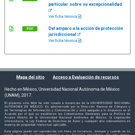
particular sobre su excepcionalidad
Ver ficha técnica
Del amparo a la acción de protección
PDF
jurisdiccional
Ver ficha técnica
Mapa del sitio
Acceso a Evaluación de recursos
Hecho en México, Universidad Nacional Autónoma de México
(UNAM), 2017.
El presente sitio Web ha sido creado a instancias de la UNIVERSIDAD NACIONAL
AUTÓNOMA DE MÉXICO. Es administrado por la Dirección General de Cómputo y
de Tecnologías de Información y Comunicación y está apegado a lo dispuesto en el
Acuerdo por el que se establecen los Lineamientos Generales para la Política de
Acceso Abierto de la Universidad Nacional Autónoma de México, la Legislación
Universitaria, la Ley Federal de Derechos de Autor y cualquier otro ordenamiento en
materia de propiedad intelectual aplicable.
Esta página puede ser reproducida con fines no lucrativos, siempre y cuando no se