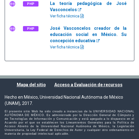
La teoría pedagógica de José
PHP
Vasconcelos
Ver ficha técnica
José Vasconcelos creador de la
PHP
educación social en México. Su
concepción educativa
Ver ficha técnica
Mapa del sitio
Acceso a Evaluación de recursos
Hecho en México, Universidad Nacional Autónoma de México
(UNAM), 2017.
El presente sitio Web ha sido creado a instancias de la UNIVERSIDAD NACIONAL
AUTÓNOMA DE MÉXICO. Es administrado por la Dirección General de Cómputo y
de Tecnologías de Información y Comunicación y está apegado a lo dispuesto en el
Acuerdo por el que se establecen los Lineamientos Generales para la Política de
Acceso Abierto de la Universidad Nacional Autónoma de México, la Legislación
Universitaria, la Ley Federal de Derechos de Autor y cualquier otro ordenamiento en
materia de propiedad intelectual aplicable.