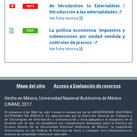
An Introduction to Externalities /
MP4
Introducción a las externalidades
Ver ficha técnica
La política económica: Impuestos y
PDF
subvenciones por unidad vendida y
controles de precios.
Ver ficha técnica
Mapa del sitio
Acceso a Evaluación de recursos
Hecho en México, Universidad Nacional Autónoma de México
(UNAM), 2017.
El presente sitio Web ha sido creado a instancias de la UNIVERSIDAD NACIONAL
AUTÓNOMA DE MÉXICO. Es administrado por la Dirección General de Cómputo y
de Tecnologías de Información y Comunicación y está apegado a lo dispuesto en el
Acuerdo por el que se establecen los Lineamientos Generales para la Política de
Acceso Abierto de la Universidad Nacional Autónoma de México, la Legislación
Universitaria, la Ley Federal de Derechos de Autor y cualquier otro ordenamiento en
materia de propiedad intelectual aplicable.