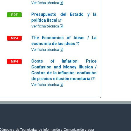
Ver ficha técnica
Presupuesto del Estado y la
PDF
política fiscal
Ver ficha técnica
The Economics of Ideas / La
MP4
economía de las ideas
Ver ficha técnica
Costs of Inflation: Price
MP4
Confusion and Money Illusion /
Costos de la inflación: confusión
de precios e ilusión monetaria
Ver ficha técnica
ómputo y de Tecnologías de Información y Comunicación y está