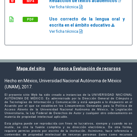
Redacción de textos académicos
MP4
Ver ficha técnica
Uso correcto de la lengua oral y
PDF
escrita en el ámbito educativo
Ver ficha técnica
Mapa del sitio
Acceso a Evaluación de recursos
Hecho en México, Universidad Nacional Autónoma de México
(UNAM), 2017.
El presente sitio Web ha sido creado a instancias de la UNIVERSIDAD NACIONAL
AUTÓNOMA DE MÉXICO. Es administrado por la Dirección General de Cómputo y
de Tecnologías de Información y Comunicación y está apegado a lo dispuesto en el
Acuerdo por el que se establecen los Lineamientos Generales para la Política de
Acceso Abierto de la Universidad Nacional Autónoma de México, la Legislación
Universitaria, la Ley Federal de Derechos de Autor y cualquier otro ordenamiento en
materia de propiedad intelectual aplicable.
Esta página puede ser reproducida con fines no lucrativos, siempre y cuando no se
mutile, se cite la fuente completa y su dirección electrónica. De otra forma,
requiere permiso previo por escrito de la institución. Asimismo, hace referencia a
contenidos de propiedad intelectual de terceras personas (tales como recursos