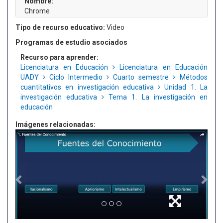
Nombre:
Chrome
Tipo de recurso educativo:
Video
Programas de estudio asociados
Recurso para aprender:
Licenciatura en Educación
Licenciatura en Educación
UADY
Ciclo Intermedio
Cuarto semestre
Métodos
cuantitativos en investigación educativa
Unidad 1. La
investigación educativa
Tema 1. La investigación en
educación
Imágenes relacionadas: