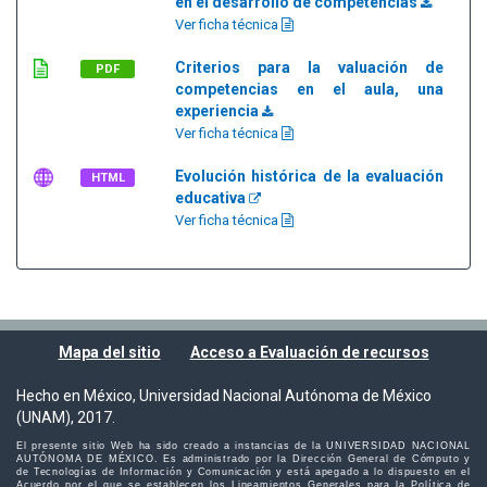
en el desarrollo de competencias
Ver ficha técnica
Criterios para la valuación de
PDF
competencias en el aula, una
experiencia
Ver ficha técnica
Evolución histórica de la evaluación
HTML
educativa
Ver ficha técnica
Mapa del sitio
Acceso a Evaluación de recursos
Hecho en México, Universidad Nacional Autónoma de México
(UNAM), 2017.
El presente sitio Web ha sido creado a instancias de la UNIVERSIDAD NACIONAL
AUTÓNOMA DE MÉXICO. Es administrado por la Dirección General de Cómputo y
de Tecnologías de Información y Comunicación y está apegado a lo dispuesto en el
Acuerdo por el que se establecen los Lineamientos Generales para la Política de