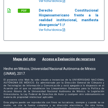
Ver ficha técnica
Derecho Constitucional
PDF
Hispanoamericano frente a la
realidad institucional, manifiesta
divergencia*1
Ver ficha técnica
Mapa del sitio
Acceso a Evaluación de recursos
Hecho en México, Universidad Nacional Autónoma de México
(UNAM), 2017.
El presente sitio Web ha sido creado a instancias de la UNIVERSIDAD NACIONAL
AUTÓNOMA DE MÉXICO. Es administrado por la Dirección General de Cómputo y
de Tecnologías de Información y Comunicación y está apegado a lo dispuesto en el
Acuerdo por el que se establecen los Lineamientos Generales para la Política de
Acceso Abierto de la Universidad Nacional Autónoma de México, la Legislación
Universitaria, la Ley Federal de Derechos de Autor y cualquier otro ordenamiento en
materia de propiedad intelectual aplicable.
Esta página puede ser reproducida con fines no lucrativos, siempre y cuando no se
mutile, se cite la fuente completa y su dirección electrónica. De otra forma,