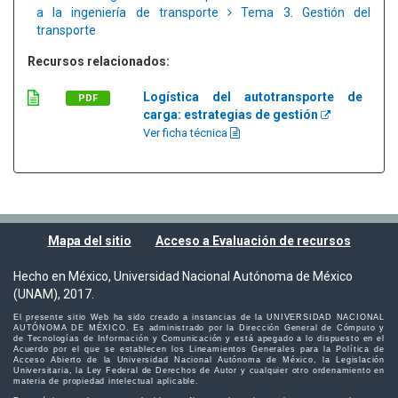
a la ingeniería de transporte
Tema 3. Gestión del
transporte
Recursos relacionados:
Logística del autotransporte de
PDF
carga: estrategias de gestión
Ver ficha técnica
Mapa del sitio
Acceso a Evaluación de recursos
Hecho en México, Universidad Nacional Autónoma de México
(UNAM), 2017.
El presente sitio Web ha sido creado a instancias de la UNIVERSIDAD NACIONAL
AUTÓNOMA DE MÉXICO. Es administrado por la Dirección General de Cómputo y
de Tecnologías de Información y Comunicación y está apegado a lo dispuesto en el
Acuerdo por el que se establecen los Lineamientos Generales para la Política de
Acceso Abierto de la Universidad Nacional Autónoma de México, la Legislación
Universitaria, la Ley Federal de Derechos de Autor y cualquier otro ordenamiento en
materia de propiedad intelectual aplicable.