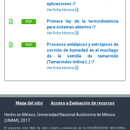
aplicaciones
Ver ficha técnica
Primera ley de la termodinámica
PDF
para sistemas abiertos
Ver ficha técnica
Procesos entálpicos y entrópicos de
PDF
sorción de humedad en el mucílago
de la semilla de tamarindo
(Tamarindus indica L.)
Ver ficha técnica
Mapa del sitio
Acceso a Evaluación de recursos
Hecho en México, Universidad Nacional Autónoma de México
(UNAM), 2017.
El presente sitio Web ha sido creado a instancias de la UNIVERSIDAD NACIONAL