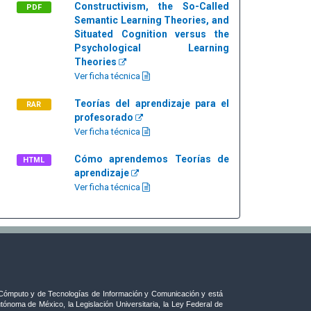
Constructivism, the So-Called
PDF
Semantic Learning Theories, and
Situated Cognition versus the
Psychological Learning
Theories
Ver ficha técnica
Teorías del aprendizaje para el
RAR
profesorado
Ver ficha técnica
Cómo aprendemos Teorías de
HTML
aprendizaje
Ver ficha técnica
ómputo y de Tecnologías de Información y Comunicación y está
tónoma de México, la Legislación Universitaria, la Ley Federal de