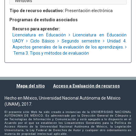
Windows
Tipo de recurso educativo:
Presentación electrónica
Programas de estudio asociados
Recurso para aprender:
Licenciatura en Educación
Licenciatura en Educación
UADY
Ciclo Básico
Segundo semestre
Unidad 4.
Aspectos generales de la evaluación de los aprendizajes.
Tema 3. Tipos y métodos de evaluación
Mapa del sitio
Acceso a Evaluación de recursos
Hecho en México, Universidad Nacional Autónoma de México
(UNAM), 2017.
El presente sitio Web ha sido creado a instancias de la UNIVERSIDAD NACIONAL
AUTÓNOMA DE MÉXICO. Es administrado por la Dirección General de Cómputo y
de Tecnologías de Información y Comunicación y está apegado a lo dispuesto en el
Acuerdo por el que se establecen los Lineamientos Generales para la Política de
Acceso Abierto de la Universidad Nacional Autónoma de México, la Legislación
Universitaria, la Ley Federal de Derechos de Autor y cualquier otro ordenamiento en
materia de propiedad intelectual aplicable.