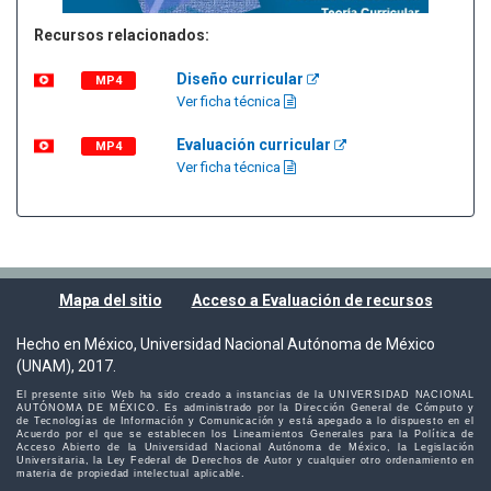
Recursos relacionados:
Diseño curricular
MP4
Ver ficha técnica
Evaluación curricular
MP4
Ver ficha técnica
Mapa del sitio
Acceso a Evaluación de recursos
Hecho en México, Universidad Nacional Autónoma de México
(UNAM), 2017.
El presente sitio Web ha sido creado a instancias de la UNIVERSIDAD NACIONAL
AUTÓNOMA DE MÉXICO. Es administrado por la Dirección General de Cómputo y
de Tecnologías de Información y Comunicación y está apegado a lo dispuesto en el
Acuerdo por el que se establecen los Lineamientos Generales para la Política de
Acceso Abierto de la Universidad Nacional Autónoma de México, la Legislación
Universitaria, la Ley Federal de Derechos de Autor y cualquier otro ordenamiento en
materia de propiedad intelectual aplicable.